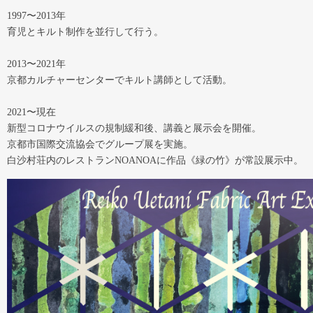
1997〜2013年
育児とキルト制作を並行して行う。
2013〜2021年
京都カルチャーセンターでキルト講師として活動。
2021〜現在
新型コロナウイルスの規制緩和後、講義と展示会を開催。
京都市国際交流協会でグループ展を実施。
白沙村荘内のレストランNOANOAに作品《緑の竹》が常設展示中。