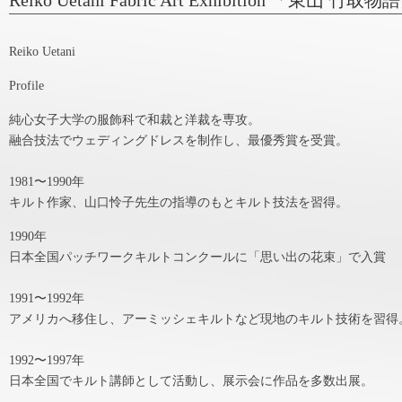
Reiko Uetani Fabric Art Exhibition 「東山 竹取物
Reiko Uetani
Profile
純心女子大学の服飾科で和裁と洋裁を専攻。
融合技法でウェディングドレスを制作し、最優秀賞を受賞。
1981〜1990年
キルト作家、山口怜子先生の指導のもとキルト技法を習得。
1990年
日本全国パッチワークキルトコンクールに「思い出の花束」で入賞
1991〜1992年
アメリカへ移住し、アーミッシェキルトなど現地のキルト技術を習得
1992〜1997年
日本全国でキルト講師として活動し、展示会に作品を多数出展。