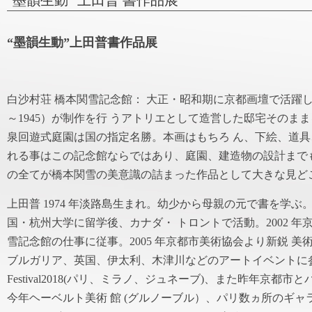
"墨韻生動" 上田普 書作品展
“墨韻生動”上田普書作品展
白沙村荘 橋本関雪記念館： 大正・昭和期に京都画壇で活躍した
～1945）が制作を行 うアトリエとして造営した邸宅そのま
泉回遊式庭園は国の指定名勝。
本画はもちろ ん、下絵、道
れる事はこの記念館ならではあり、庭園、建造物の設計まで
の全てが橋本関雪の美意識の詰まった作品として大きな見ど
上田普 1974 年淡路島生まれ。幼少から母親の元で書を学
国・杭州大学に留学後、カナダ・ トロントで活動。2002 年
雪記念館の仕事に従事。2005 年京都市美術協会より新鋭 
ブルガリア、英国、伊太利、木津川などのアートイベントに参加。近
Festival2018(パリ、ミラノ、ジュネーブ)、また昨年京都
今年ヘーベルト美術 館 (グルノーブル）、パリ数ヵ所のギ