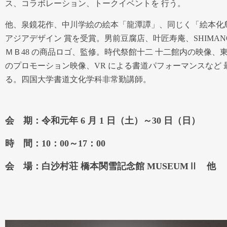
ス、コラボレーション、トークイベントを 行う。
他、泉鏡花作、中川学絵の絵本「龍潭譚」、同じく「絵本化鳥」
アジアデザイン 賞を受賞。男前豆腐店、叶匠寿庵、SHIMA
ＭＢ48 の商品ロゴ、監修。時代祭館十二 十二館内の映像、東
のプロモーション映像、VR による書道パフォーマンスなど 
る。四国大学書道文化学科非常勤講師。
会 期：令和元年 6 月 1 日（土）～30 日（日）
時 間：10：00～17：00
会 場：白沙村荘 橋本関雪記念館 MUSEUMⅡ 他