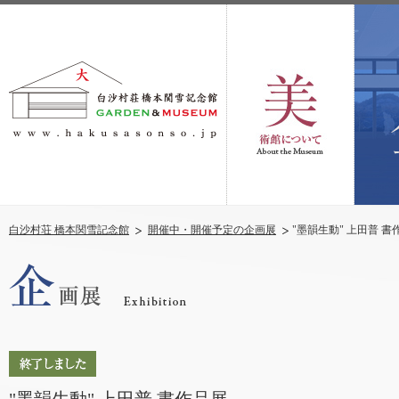
白沙村荘 橋本関雪記念館
開催中・開催予定の企画展
"墨韻生動" 上田普 書