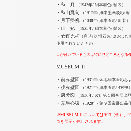
・秋 月
（1943年/ 絹本着色/ 軸装）
・秋山覔句
（1917年/ 紙本墨画淡彩/ 
・月下帰帆
（1038年/ 絹本着彩/ 軸装）
・山 姥
（1925年/ 絹本着色/ 軸装）
・
☆
夜光杯
（唐時代/ 滑石製/ 盒および
使用されていたもの
☆が付いているものは特に見どころとなる
MUSEUM Ⅱ
・前赤壁図
（1931年/ 金地絹本着彩お
・後赤壁図
（1921年/ 紙本着彩/ 4対襖
・唐犬図
（1936年/ 改組第１回帝展出
・意馬心猿
（1928年/ 第９回帝展出品
※MUSEUM Ⅱについては9/13（金）、
つき展示が休止されます。