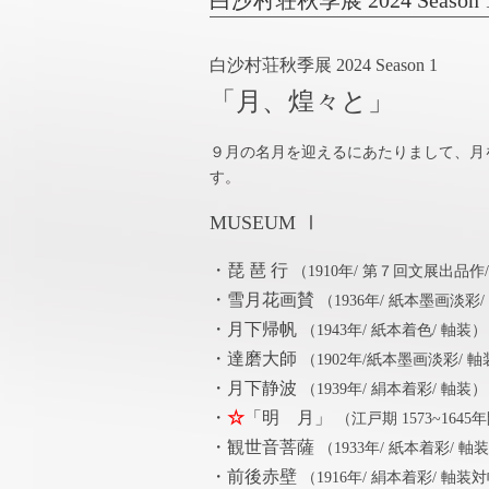
白沙村荘秋季展 2024 Seas
白沙村荘秋季展 2024 Season 1
「月、煌々と」
９月の名月を迎えるにあたりまして、月
す。
MUSEUM Ⅰ
・琵 琶 行
（1910年/ 第７回文展出品作
・雪月花画賛
（1936年/ 紙本墨画淡彩
・月下帰帆
（1943年/ 紙本着色/ 軸装）
・達磨大師
（1902年/紙本墨画淡彩/ 軸
・月下静波
（1939年/ 絹本着彩/ 軸装）
・
☆
「明 月」
（江戸期 1573~164
・観世音菩薩
（1933年/ 紙本着彩/ 軸
・前後赤壁
（1916年/ 絹本着彩/ 軸装