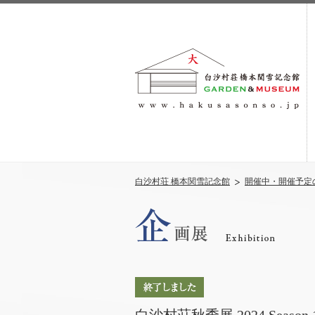
白沙村荘 橋本関雪記念館
開催中・開催予定