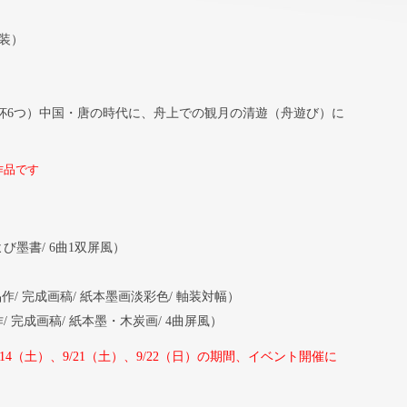
軸装）
杯6つ）
中国・唐の時代に、舟上での観月の清遊（舟遊び）に
作品です
よび墨書/ 6曲1双屏風）
）
品作/ 完成画稿/ 紙本墨画淡彩色/ 軸装対幅）
作/ 完成画稿/ 紙本墨・木炭画/ 4曲屏風）
9/14（土）、9/21（土）、9/22（日）の期間、イベント開催に