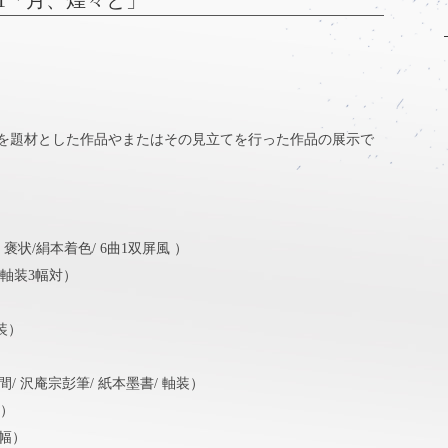
on 1「月、煌々と」
を題材とした作品やまたはその見立てを行った作品の展示で
/ 褒状/絹本着色/ 6曲1双屏風 ）
/ 軸装3幅対）
装）
5年間/ 沢庵宗彭筆/ 紙本墨書/ 軸装）
装）
対幅）