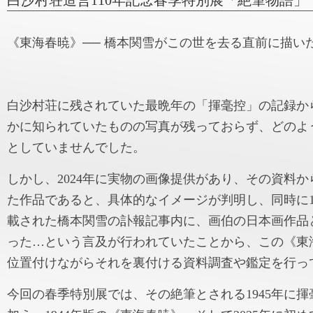
白沙村荘造営110年記念春季特別展「絶筆物語」
《東海春暁》── 橋本関雪がこの世を去る直前に描い
白沙村荘に残されていた最晩年の「揮毫控」の記録か
かに知られていたものの写真が残っておらず、どのよ
としていませんでした。
しかし、2024年に実物の画像提供があり、その資料
た作品であると、具体的なイメージが判明し、同時に19
載された橋本関雪の訃報記事内に、画伯の日本画作品
った…という言及が行われていたことから、この《東
位置付けながらそれを裏付ける資料調査や鑑定を行っ
今回の春季特別展では、その絶筆とされる1945年に