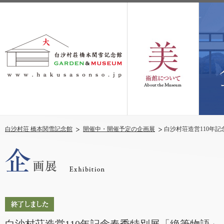
白沙村荘 橋本関雪記念館
開催中・開催予定の企画展
白沙村荘造営110年