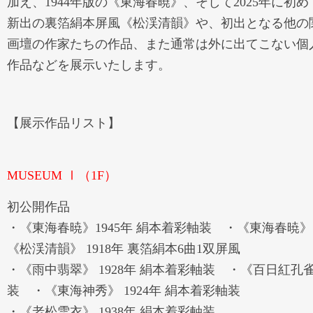
加え、1944年版の《東海春暁》、そして2025年に初
新出の裏箔絹本屏風《松渓清韻》や、初出となる他の
画壇の作家たちの作品、また通常は外に出てこない個
作品などを展示いたします。
【展示作品リスト】
MUSEUM Ⅰ（1F）
初公開作品
・《東海春暁》1945年 絹本着彩軸装 ・《東海春暁》1
《松渓清韻》 1918年 裏箔絹本6曲1双屏風
・《雨中翡翠》 1928年 絹本着彩軸装 ・《百日紅孔雀》
装 ・《東海神秀》 1924年 絹本着彩軸装
・《老松雪衣》 1938年 絹本着彩軸装