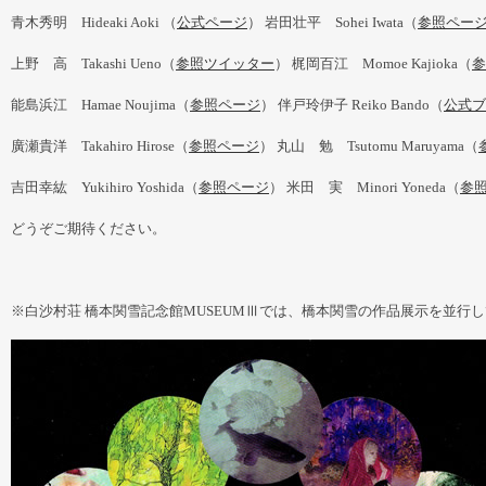
青木秀明 Hideaki Aoki （
公式ページ
） 岩田壮平 Sohei Iwata（
参照
ペー
上野 高 Takashi Ueno（
参照ツイッター
） 梶岡百江 Momoe Kajioka（
参
能島浜江 Hamae Noujima（
参照ページ
） 伴戸玲伊子 Reiko Bando（
公式ブ
廣瀬貴洋 Takahiro Hirose（
参照ページ
） 丸山 勉 Tsutomu Maruyama（
吉田幸紘 Yukihiro Yoshida（
参照ページ
） 米田 実 Minori Yoneda（
参
どうぞご期待ください。
※白沙村荘 橋本関雪記念館MUSEUMⅢでは、橋本関雪の作品展示を並行