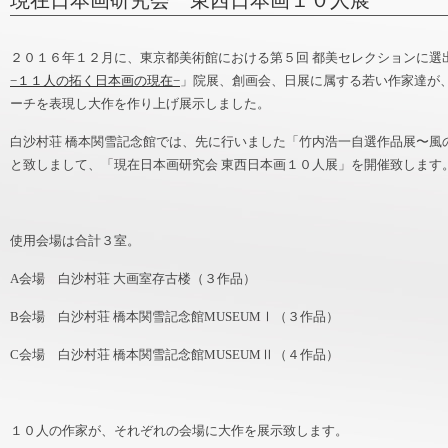
現在日本画研究会 東西日本画１０人展
２０１６年１２月に、東京都美術館における第５回 都美セレクションに選
−１１人の拓く日本画の現在−
」院展、創画会、日展に属する若い作家達が
ーチを表現し大作を作り上げ展示しました。
白沙村荘 橋本関雪記念館では、先に行いました「竹内浩一自選作品展〜風
と致しまして、「現在日本画研究会 東西日本画１０人展」を開催致します
使用会場は合計３室。
A会場 白沙村荘 大画室存古楼（３作品）
B会場 白沙村荘 橋本関雪記念館MUSEUMⅠ（３作品）
C会場 白沙村荘 橋本関雪記念館MUSEUMⅡ（４作品）
１０人の作家が、それぞれの会場に大作を展示致します。