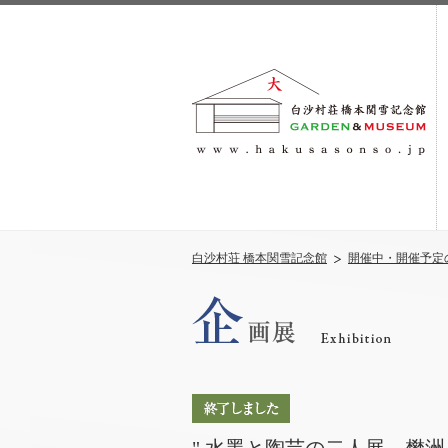
白沙村荘 橋本関雪記念館
開催中・開催予定