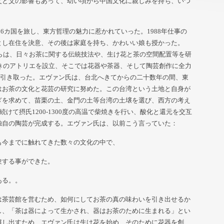
父と父の影響もあって、幼い頃から中国文化に親しみを持ち、いつ
。
ア16カ国を旅し、東方哲理の魅力に惹かれていった。1988年仕事の
とし在住を決意、その後は家庭を持ち、かわいい娘も授かった。
からは、日々お茶に関する伝統技法や、生け花と茶の空間配置等を研
燒きのアトリエを設立、そこでは花器や茶器、そして陶芸創作に全力
息を引き取った。エヴァン氏は、台北へきてからの二十数年の間、東
はお茶の文化と花芸の研究に努めた。この台湾という土地と自身が
ぎを求めて、苗栗の土、金門の土等台湾の土壌を選び、西方の考え
けて摂氏1200-1300度の高温で柴焼きを行い、酸化と還元を交互
独自の陶芸が完成する。エヴァン氏は、以前こう言っていた：
も今までに触れてきた数々の文化の中で、
験する事ができた。
ある。。
は茶芸館を営むため、如何にしてお茶の真の味わいを引き出せるか
し、「茶は器によって生かされ、器はお茶のために生まれる」とい
醸し出すため、エヴァン氏は生け花を始め、そのために花器を創