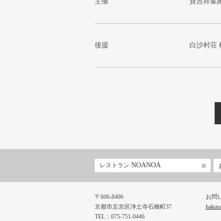
主催
寶吉祥集
後援
白沙村荘
NOANOA
レストラン
〒606-8406
お問
京都市左京区浄土寺石橋町37
hakus
TEL：075-751-0446