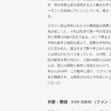
作、花の自然な姿を表現するよう舞台を作
ーモニーを自由にアレンジしている。彼は
る。
エヴァン氏は長年にわたり小乗経論を研鑽し
化が起こった。それは生涯で第一号の注文
作り茶甕100個の注文である。そこで尊き
不利の条件と制約を超えて、茶甕を半年内に
だと言われた。彼は今まで数十年にわたる
とは何なのだろうと迷っていた。その時、
氏の皈依を受け付けた。上師の加持と仏法
らせ、窯との調和と創作に没頭させたので
年から2018年、この数年に渡り、エヴァ
会が開催され、上師及び仏法との出会いに
になった。
作家：樊洲 FAN ZHOU（ファ