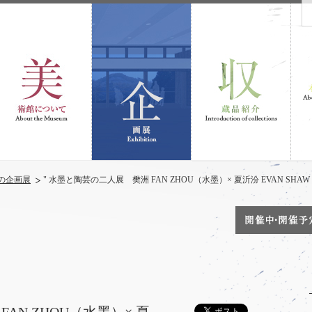
の企画展
" 水墨と陶芸の二人展 樊洲 FAN ZHOU（水墨）× 夏沂汾 EVAN SHA