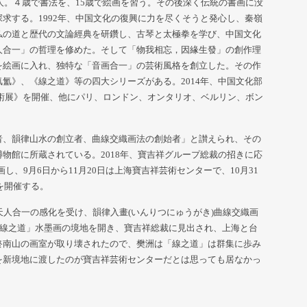
龍人。４歳で書法を、15歳で絵画を習う。その後深く伝統の書画に没
求する。1992年、中国文化の復興に力を尽くそうと発心し、秦嶺
仏の道と歴代の文論經典を研鑽し、古琴と太極拳を学び、中国文化
人合一」の哲理を修めた。そして「物我相忘，因緣生發」の創作理
を絵画に入れ、独特な「音画合一」の芸術風格を創立した。その作
氳》、《線之道》等の四大シリーズがある。2014年、中国文化部
術展》を開催、他にパリ、ロンドン、オンタリオ、ベルリン、ボン
者、韻律山水の創立者、曲線交織画法の創始者」と讃えられ、その
物館に所蔵されている。2018年、寶吉祥グループ総裁の招きに応
し、9月6日から11月20日は上海寶吉祥芸術センターで、10月31
を開催する。
天人合一の感化を受け、韻律入畫(いんりつにゅうがき)曲線交織画
「線之道」水墨画の境地を開き、寶吉祥総裁に見出され、上海と台
終南山の画室が取り壊されたので、樊洲は「線之道」は群集に歩み
を新境地に渡したのが寶吉祥芸術センターだとは思っても居なかっ