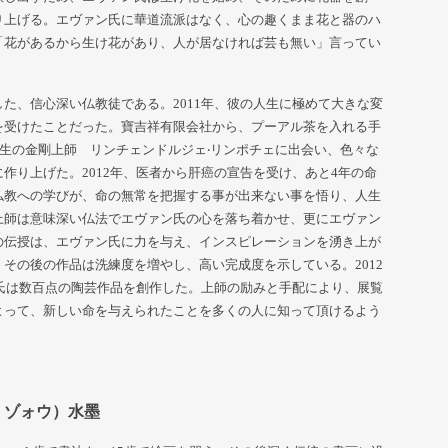
り上げる。エヴァン氏に華道流派はなく、心の趣くまま花と器のハ
「花があるから生け花があり、人が居なければ芸も無い」言ってい
た、信心深い仏教徒である。2011年、彼の人生に極めて大きな変
を受けたことだった。寶吉祥有限会社から、プーアル茶を入れる手
人生の金剛上師 リンチェンドルジェ‧リンポチェに出会い、色々な
作り上げた。2012年、医者から肝癌の宣告を受け、あと4年の命
仏教への学びが、命の無常を把握する事が出来ない事を悟り、人生
上師は意味深い仏法でエヴァン氏の心を落ち着かせ、更にエヴァン
の伝授は、エヴァン氏に力を与え、インスピレーションを湧き上が
、その後の作品は洗練度を増やし、高い完成度を示している。
2012
ン氏は数百点の陶芸作品を創作した。上師の励みと手配により、展覧
よって、新しい命を与えられたことを多くの人に知って頂けるよう
ン・ゾォウ）水墨