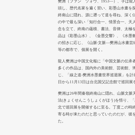
樊洲（ファン ゾォウ、1953—）、字は
頭し、歴代名家を遍く習い、彩墨山水畫を探
終南山に隠れ、源に遡って道を尋ね、深く
の中で最も深い「知行合一、情景合一、天
念を立て、終南の蘊積、書法、音律、太極
品は《彩墨山水》、《金墨交響》、《水墨氤
の招きに応じ、《山脈‧文脈—樊洲山水畫芸
等の都市で、個展を開く。
龍人樊洲は中国文化報に「中国文脈の伝承
多くの作品は、国内外の美術館、芸術館、博
じ、「線之道-樊洲水墨畫世界巡迴展」を計画
日から11月13日は台北国父記念館で巡回展
樊洲は26年間秦嶺終南山に隠れ、山脈文脈
法(きょくせんこうしょくがほう)を悟り、
北で巡回展を開催するに至る。丁度この時
寄る時が来たのだと思っていたのだが、彼
た。