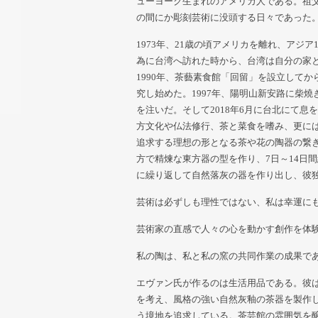
ューヨーク生まれのアメリカ人である。祖
の間にか彫刻芸術に没頭する日々であった
1973年、21歳の頃アメリカを離れ、アジ
為に台湾へ訪れた時から、台湾は自分の家
1990年、茶藝素食館「回留」を設立して
究し始めた。1997年、陽明山新安路に柴
を注いだ。そして2018年6月に台北にて
方文化や仏法修行、茶と菜食を嗜み、更に
追求する理想の形となる茶や花の陶器の繋
方で精煉な東方器の型を作り、7日～14日間続
に繰り返して自然落灰の器を作り出し、彼
芸術は必ずしも理性ではない、私は幸運に
芸術家の直感で人々の心を動かす創作を体
私の陶は、私と私の窯の共同作業の成果で
エヴァン氏が作るのは生活用品である。彼
を考え、風格の強い自然灰釉の茶器を製作
う境地を追求している。茶芸館の雰囲気を