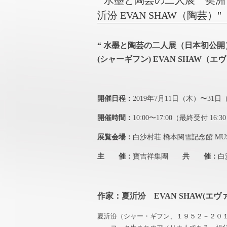
" 水墨と陶芸の二人展 樊洲 F
沂汾 EVAN SHAW（陶芸）"
“
水墨と陶芸の二人展（日本初公開）樊洲
(シャーギフン) EVAN SHAW（
開催日程：
2019年7月11日（木）〜31
開催時間：
10:00〜17:00（最終受付 16:
展覧会場：
白沙村荘 橋本関雪記念館 MUS
主 催：
寶吉祥集團
共 催：
白
作家：
夏沂汾 EVAN SHAW(エヴ
夏沂汾（シャー・ギフン、１９５２－２０１８）