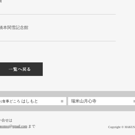
團
 橋本関雪記念館
はしもと
瑞米山月心寺
お食事どころ
い合せは
asonso@gmail.com
まで
Copyright © HA