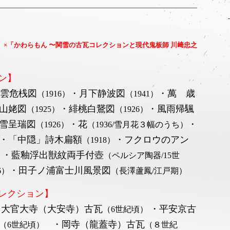
」
×「かわらもん 〜関雪の古瓦コレクションと現代鬼板師 川﨑忠之
ン】
雲危桟図
・月下静波図
・萬 歳
（1916）
（1941）
山姥図
・緋桃白鵞図
・
風雨帰颿
（1925）
（1926）
雪呈瑞図
・花
・
（1926）
（1936/雪月花３幅のうち）
・「中隠」詩木扁額
・フクロウのアン
（1918）
・藍釉浮出獣紋両手付壺
）
（ペルシア陶器/15世
・田子ノ浦富士川風景図
6）
（長澤蘆鳳/江戸期）
レクション】
・大官大寺（大安寺）古瓦
・平安京古
（6世紀頃）
・岡寺（龍蓋寺）古瓦
点（6世紀頃）
（８世紀