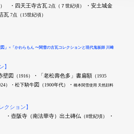
・四天王寺古瓦
・安土城金
頃）
2点
（７世紀頃）
箔瓦
7点
（15世紀頃）
壁図」
×「かわらもん 〜関雪の古瓦コレクションと現代鬼板師 川﨑
ン】
赤壁図
・「老松壽色多」書扁額
（1916）
（1935
図
・
924）・松下騎牛
（1900年代）
橋本関雪使用 天然顔料
レクション】
・壺阪寺（南法華寺）出土磚仏
・
頃）
（8世紀頃）