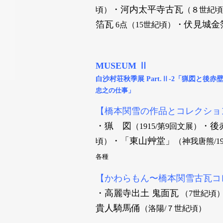
・河内太平寺古瓦
頃）
（８世紀
箔瓦
・伏見城金
6点
（15世紀頃）
MUSEUM Ⅱ
白沙村荘秋季展 Part.Ⅱ-2「猟図と後赤
忠之の仕事」
【橋本関雪の作品とコレクショ
・猟 図
・後
（1915/第9回文展）
・「東山艸堂」
頃）
（神我唐熊/1
各種
【かわらもん〜橋本関雪古瓦コ
・高麗寺出土 鬼面瓦
（7世紀
貴人騎馬俑
（洛陽/７世紀頃）