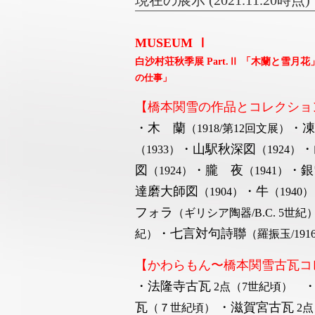
現在の展示 (2021.11.20時点)
MUSEUM Ⅰ
白沙村荘秋季展 Part.Ⅱ 「木蘭と雪月花
の仕事」
【橋本関雪の作品とコレクショ
・木 蘭
・凍
（1918/第12回文展）
・山駅秋深図
・
（1933）
（1924）
図
・朧 夜
・
銀
（1924）
（1941）
達磨大師図
・牛
（1904）
（1940）
フォラ
（ギリシア陶器/B.C. 5世紀
・七言対句詩聯
紀）
（羅振玉/191
【かわらもん〜橋本関雪古瓦コ
・法隆寺古瓦
2点（7世紀頃）
瓦
・滋賀宮古瓦
（７世紀頃）
2