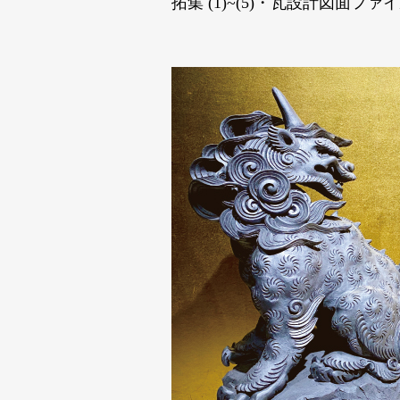
拓集 (1)~(5)
・瓦設計図面ファイ