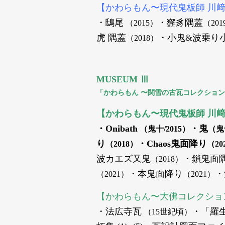
【かわらもん〜現代鬼板師 川
・鴟尾
・
獬豸隅蓋
（2015）
（201
虎
隅蓋
・小鬼&波乗り小
（2018）
MUSEUM Ⅲ
「かわらもん 〜関雪の古瓦コレクション
【かわらもん〜現代鬼板師 川
・Onibath
・鬼
（
鬼十/
2015）
（
鬼
り
・Chaos鬼面降り
（2018）
（20
波カエズ又鬼
・鎖鬼面
（2018）
・本鬼面降り
・
（2021）
（2021）
【かわらもん〜大佛コレクショ
・法広寺瓦
・「羅
（15世紀頃）