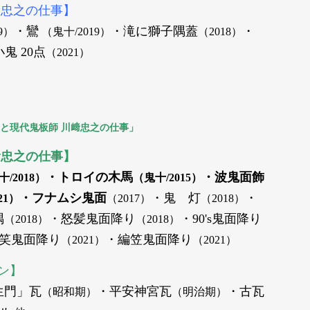
﨑忠之の仕事】
・鸞
・滝に獅子隅蓋
・
9）
（鬼十/2019）
（2018）
鬼 20点
（2021）
と現代鬼板師 川﨑忠之の仕事」
﨑忠之の仕事】
・トロイの木馬
・波鬼面飾
十/
2018）
（
鬼十/
2015）
・フナムシ鬼面
・鬼 灯
・
21）
（2017）
（2018）
隅
・怒髪鬼面降り
・90's鬼面降り
（2018）
（2018）
笑鬼面降り
・編笠鬼面降り
（2021）
（2021）
ン】
生門」瓦
・平安神宮瓦
・古瓦
（昭和期）
（明治期）