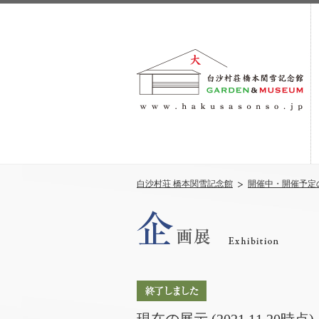
白沙村荘 橋本関雪記念館
開催中・開催予定