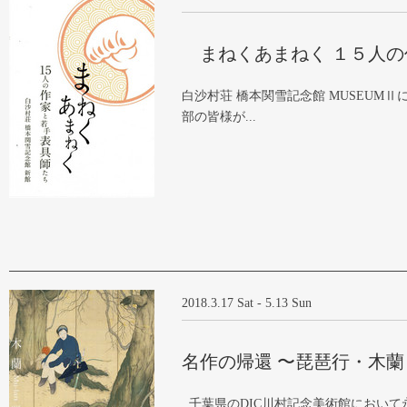
まねくあまねく １５人の
白沙村荘 橋本関雪記念館 MUSEUM
部の皆様が...
2018.3.17 Sat - 5.13 Sun
名作の帰還 〜琵琶行・木
千葉県のDIC川村記念美術館において