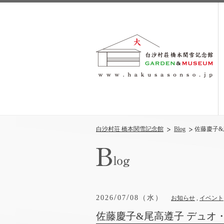
白沙村荘 橋本関雪記念館
Blog
佐藤慶子&
/
/
2026
07
08（水）
お知らせ
,
イベント
佐藤慶子&尾高遵子 デュオ