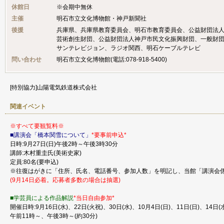
休館日
※会期中無休
主催
明石市立文化博物館・神戸新聞社
後援
兵庫県、兵庫県教育委員会、明石市教育委員会、公益財団法
芸術創生財団、公益財団法人神戸市民文化振興財団、一般財団
サンテレビジョン、ラジオ関西、明石ケーブルテレビ
問い合わせ
明石市立文化博物館(電話:078-918-5400)
[特別協力]山陽電気鉄道株式会社
関連イベント
※すべて要観覧料※
■講演会「橋本関雪について」
*要事前申込*
日時:9月27日(日)午後2時～午後3時30分
講師:木村重圭氏(美術史家)
定員:80名(要申込)
※往復はがきに「住所、氏名、電話番号、参加人数」を明記し、当館「講演会
(9月14日必着。応募者多数の場合は抽選)
■学芸員による作品解説
*当日自由参加*
開催日時:9月16日(水)、22日(火祝)、30日(水)、10月4日(日)、11日(日)、14日(水
午前11時～、午後3時～(約30分)