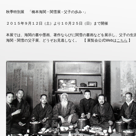
秋季特別展 「橋本海関・関雪展 - 父子の歩み -」
２０１５年９月１２日（土）より１０月２５日（日）まで開催
本展では、海関の書や墨画、著作ならびに関雪の書画などを展示し、父子の生
海関・関雪の父子展、どうぞお見逃しなく。 【 展覧会公式Webは
こちら
】