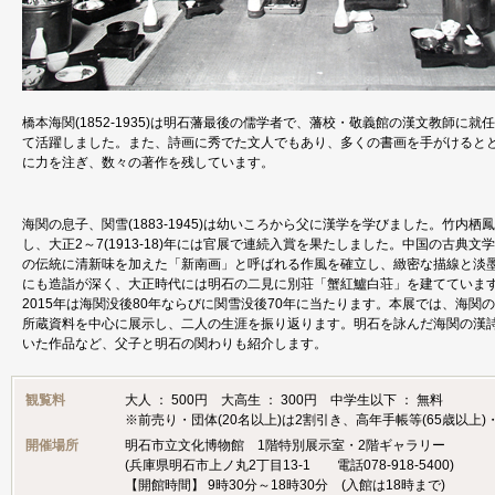
橋本海関(1852-1935)は明石藩最後の儒学者で、藩校・敬義館の漢文教師に
て活躍しました。また、詩画に秀でた文人でもあり、多くの書画を手がけると
に力を注ぎ、数々の著作を残しています。
海関の息子、関雪(1883-1945)は幼いころから父に漢学を学びました。竹内栖鳳
し、大正2～7(1913-18)年には官展で連続入賞を果たしました。中国の古典
の伝統に清新味を加えた「新南画」と呼ばれる作風を確立し、緻密な描線と淡
にも造詣が深く、大正時代には明石の二見に別荘「蟹紅鱸白荘」を建てていま
2015年は海関没後80年ならびに関雪没後70年に当たります。本展では、海
所蔵資料を中心に展示し、二人の生涯を振り返ります。明石を詠んだ海関の漢
いた作品など、父子と明石の関わりも紹介します。
観覧料
大人 ： 500円 大高生 ： 300円 中学生以下 ： 無料
※前売り・団体(20名以上)は2割引き、高年手帳等(65歳以上
開催場所
明石市立文化博物館 1階特別展示室・2階ギャラリー
(兵庫県明石市上ノ丸2丁目13-1 電話078‐918‐5400)
【開館時間】 9時30分～18時30分 (入館は18時まで)