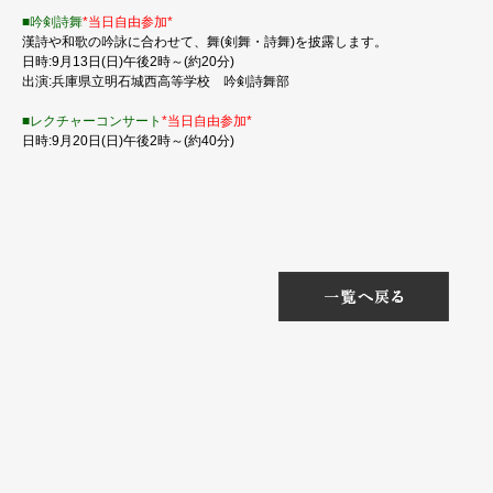
■吟剣詩舞
*当日自由参加*
漢詩や和歌の吟詠に合わせて、舞(剣舞・詩舞)を披露します。
日時:9月13日(日)午後2時～(約20分)
出演:兵庫県立明石城西高等学校 吟剣詩舞部
■レクチャーコンサート
*当日自由参加*
日時:9月20日(日)午後2時～(約40分)